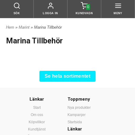
0
SÖK
LOGGA IN
KUNDVAGN
MENY
Hem
»
Marint
» Marina Tillbehör
Marina Tillbehör
Se hela sortimentet
Länkar
Toppmeny
Start
Nya produkter
Om oss
Kampanjer
Köpvillkor
Startsida
Länkar
Kundtjänst