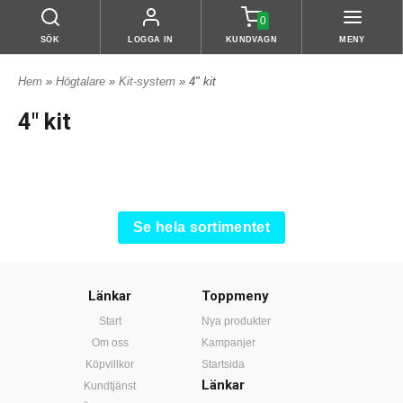
0
SÖK
LOGGA IN
KUNDVAGN
MENY
Hem
»
Högtalare
»
Kit-system
» 4" kit
4" kit
Se hela sortimentet
Länkar
Toppmeny
Start
Nya produkter
Om oss
Kampanjer
Köpvillkor
Startsida
Länkar
Kundtjänst