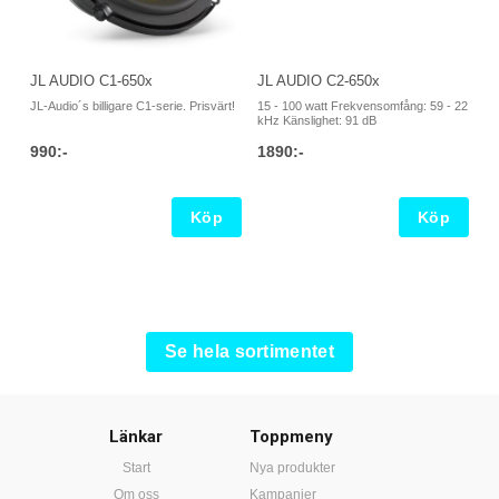
JL AUDIO C1-650x
JL AUDIO C2-650x
JL-Audio´s billigare C1-serie. Prisvärt!
15 - 100 watt Frekvensomfång: 59 - 22
kHz Känslighet: 91 dB
990:-
1890:-
Köp
Köp
Se hela sortimentet
Länkar
Toppmeny
Start
Nya produkter
Om oss
Kampanjer