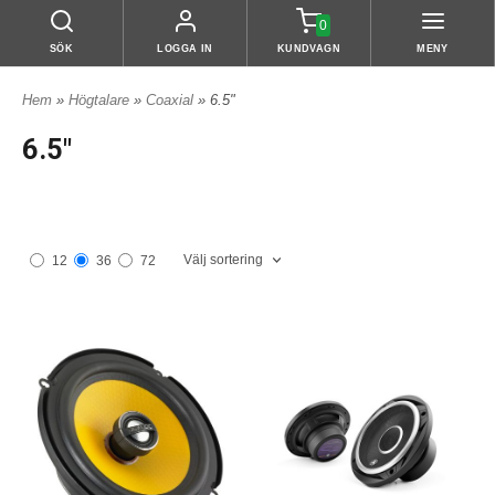
0
SÖK
LOGGA IN
KUNDVAGN
MENY
Hem
»
Högtalare
»
Coaxial
» 6.5"
6.5"
Välj sortering
12
36
72