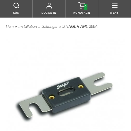
0
SÖK
LOGGA IN
KUNDVAGN
MENY
Hem
»
Installation
»
Säkringar
» STINGER ANL 200A