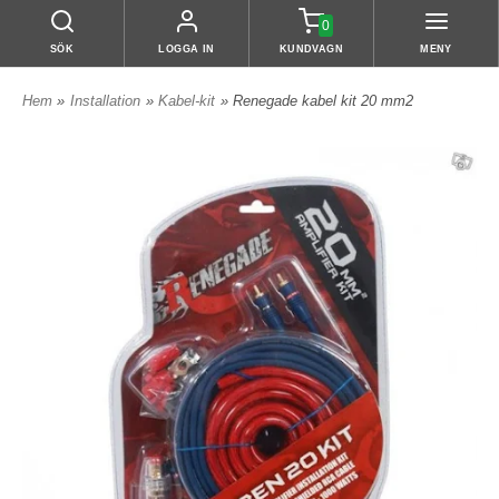
0
SÖK
LOGGA IN
KUNDVAGN
MENY
Hem
»
Installation
»
Kabel-kit
» Renegade kabel kit 20 mm2