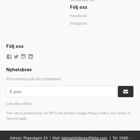
Så handlar du
Följ oss
Facebook
Instagram
Följ oss
Nyhetsbrev
Prenumerera på vårt nyhetsbrev
Läs våra villkor
This site is protected by reCAPTCHA and the Google
Privacy Policy
and
Terms of
Service
apply.
Adress: Rigavägen 2A | Mail:
kalmarbilstereo@telia.com
| Tel:
0480 -