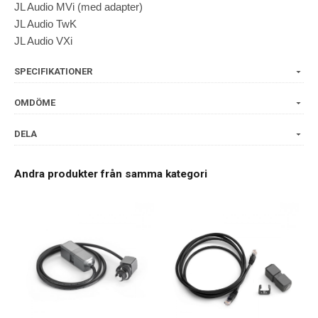
JL Audio MVi (med adapter)
JL Audio TwK
JL Audio VXi
SPECIFIKATIONER
OMDÖME
DELA
Andra produkter från samma kategori