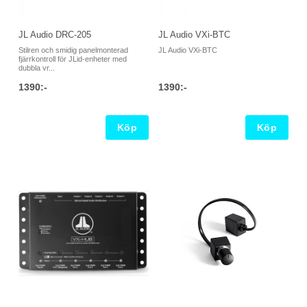
JL Audio VXi-BTC
JL Audio DRC-205
JL Audio VXi-BTC
Stilren och smidig panelmonterad
fjärrkontroll för JLid-enheter med
dubbla vr...
1390:-
1390:-
Köp
Köp