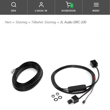
0
SÖK
LOGGA IN
KUNDVAGN
MENY
Hem
»
Slutsteg
»
Tillbehör Slutsteg
» JL Audio DRC-100