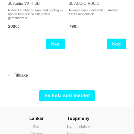
JL Audio VXi-HUB
JL AUDIO RBC-1
Nätverkshubb för sammankoppling av
Remote bass control till JL Audios
upp till flera VXi-slutsteg med
Slash monoblock.
gemensam s...
2090:-
790:-
Köp
Köp
Tillbaka
Se hela sortimentet
Länkar
Toppmeny
Start
Nya produkter